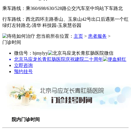
乘车路线：乘360/698/630/528路公交汽车至中坞站下车路北
行车路线：西北四环主路香山、玉泉山42号出口后遇第一个红
绿灯左转路北-清华 科技园-玉泉慧谷园
您当前所在位置：
主页
>
患者服务
>
门诊时间
微信号：bjmylyy
北京马应龙长青肛肠医院庆祝建院二十周年
立即咨询
预约挂号
院内门诊时间